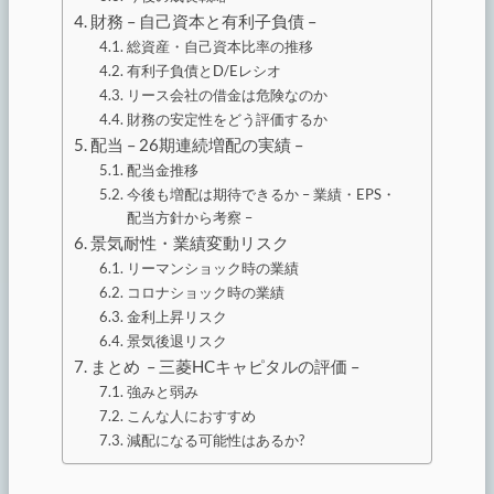
財務 – 自己資本と有利子負債 –
総資産・自己資本比率の推移
有利子負債とD/Eレシオ
リース会社の借金は危険なのか
財務の安定性をどう評価するか
配当 – 26期連続増配の実績 –
配当金推移
今後も増配は期待できるか – 業績・EPS・
配当方針から考察 –
景気耐性・業績変動リスク
リーマンショック時の業績
コロナショック時の業績
金利上昇リスク
景気後退リスク
まとめ – 三菱HCキャピタルの評価 –
強みと弱み
こんな人におすすめ
減配になる可能性はあるか?