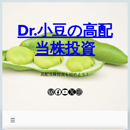
内
容
を
Dr.小豆の高配
ス
キ
当株投資
ッ
プ
高配当株投資を始めよう！
WordPress
Facebook
YouTube
X
Instagram