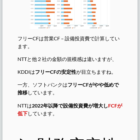
フリーCFは営業CF – 設備投資費で計算してい
ます。
NTTと他２社の金額の規模感は違いますが、
KDDIは
フリーCFの安定性
が目立ちますね。
一方、ソフトバンクは
フリーCFがやや低めで
推移
しています。
NTTは
2022年以降で設備投資費が増大し
FCFが
低下
しています。