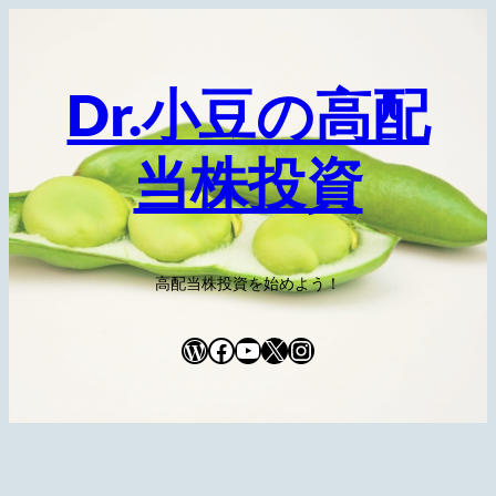
内
容
を
Dr.小豆の高配
ス
キ
当株投資
ッ
プ
高配当株投資を始めよう！
WordPress
Facebook
YouTube
X
Instagram