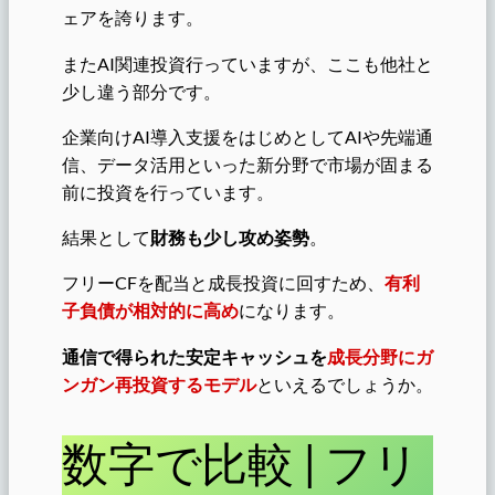
ェアを誇ります。
またAI関連投資行っていますが、ここも他社と
少し違う部分です。
企業向けAI導入支援をはじめとしてAIや先端通
信、データ活用といった新分野で市場が固まる
前に投資を行っています。
結果として
財務も少し攻め姿勢
。
フリーCFを配当と成長投資に回すため、
有利
子負債が相対的に高め
になります。
通信で得られた安定キャッシュを
成長分野にガ
ンガン再投資するモデル
といえるでしょうか。
数字で比較 | フリ