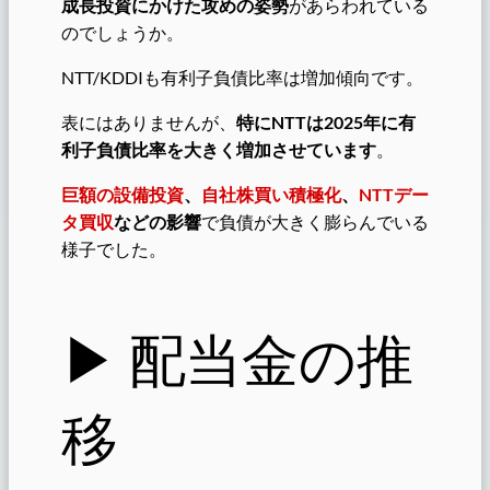
成長投資にかけた攻めの姿勢
があらわれている
のでしょうか。
NTT/KDDIも有利子負債比率は増加傾向です。
表にはありませんが、
特にNTTは2025年に有
利子負債比率を大きく増加させています
。
巨額の設備投資
、
自社株買い積極化
、
NTTデー
タ買収
などの影響
で負債が大きく膨らんでいる
様子でした。
▶︎ 配当金の推
移