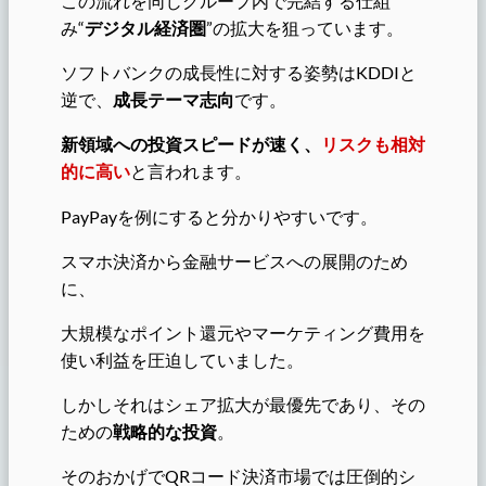
この流れを同じグループ内で完結する仕組
み“
デジタル経済圏
”の拡大を狙っています。
ソフトバンクの成長性に対する姿勢はKDDIと
逆で、
成長テーマ志向
です。
新領域への投資スピードが速く、
リスクも相対
的に高い
と言われます。
PayPayを例にすると分かりやすいです。
スマホ決済から金融サービスへの展開のため
に、
大規模なポイント還元やマーケティング費用を
使い利益を圧迫していました。
しかしそれはシェア拡大が最優先であり、その
ための
戦略的な投資
。
そのおかげでQRコード決済市場では圧倒的シ