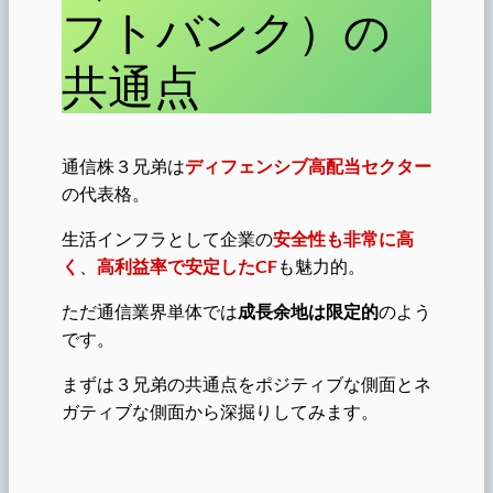
フトバンク）の
共通点
通信株３兄弟は
ディフェンシブ高配当セクター
の代表格。
生活インフラとして企業の
安全性も非常に高
く
、
高利益率で安定したCF
も魅力的。
ただ通信業界単体では
成長余地は限定的
のよう
です。
まずは３兄弟の共通点をポジティブな側面とネ
ガティブな側面から深掘りしてみます。