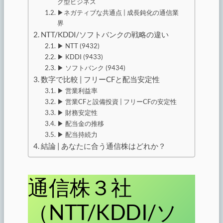
ク型ビジネス
▶︎ネガティブな共通点 | 成長鈍化の通信業
界
NTT/KDDI/ソフトバンクの戦略の違い
▶︎ NTT (9432)
▶︎ KDDI (9433)
▶︎ ソフトバンク (9434)
数字で比較 | フリーCFと配当安定性
▶︎ 営業利益率
▶︎ 営業CFと設備投資 | フリーCFの安定性
▶︎ 財務安定性
▶︎ 配当金の推移
▶︎ 配当持続力
結論 | あなたに合う通信株はどれか？
通信株３社
（NTT/KDDI/ソ