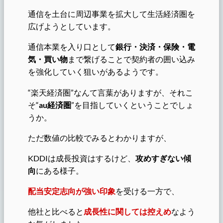
通信を土台に周辺事業を拡大して生活経済圏を
広げようとしています。
通信本業を入り口として
銀行・決済・保険・電
気・買い物
まで繋げることで契約者の囲い込み
を強化していく狙いがあるようです。
“楽天経済圏”なんて言葉がありますが、それこ
そ“
au経済圏
”を目指していくということでしょ
うか。
ただ数値の比較でみるとわかりますが、
KDDIは成長投資はするけど、
攻めすぎない傾
向
にある様子。
配当安定志向が強い印象
を受ける一方で、
他社と比べると
成長性に関しては控えめ
なよう