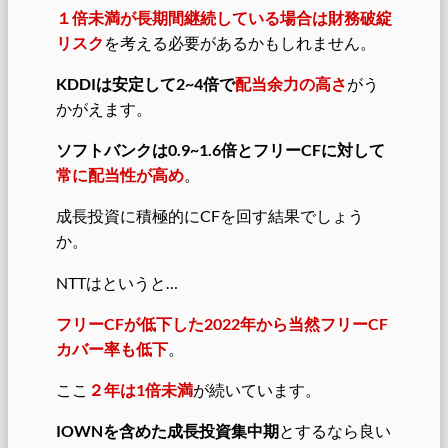
１倍未満が長期間継続している場合は財務破綻
リスク
を考える必要があるかもしれません。
KDDIは安定して2~4倍で
配当余力の高さ
がう
かがえます。
ソフトバンクは0.9~1.6倍とフリーCFに対して
常に配当性が高め
。
成長投資に積極的にCFを回す結果でしょう
か。
NTTはというと…
フリーCFが低下した2022年から当然フリーCF
カバー率も低下
。
ここ
２年は1倍未満
が続いています。
IOWNを含めた成長投資集中期
とするなら良い