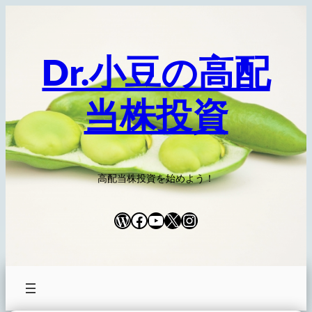
内
容
を
Dr.小豆の高配
ス
キ
当株投資
ッ
プ
高配当株投資を始めよう！
WordPress
Facebook
YouTube
X
Instagram