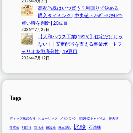
2026年8月2日
高配当株はいつ買う？利回りで決める
購入タイミング | 中央値・75ﾊﾟｰｾﾝﾀｲﾙで
買い時を判断 | 20豆目
2026年7月25日
【大和ハウス工業(1925)】住宅だけじゃ
ない！ | 安定配当を支える事業ポートフ
ォリオを徹底分性 | 19豆目
2026年7月12日
Tags
ディップ株式会社
ヒューリック
メガバンク
三菱HCキャピタル
任天堂
比較
石油株
住宅株
利回り
商社株
建設株
日本製鉄