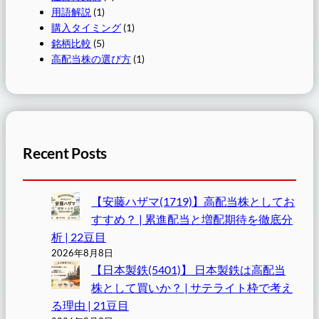
用語解説
(1)
購入タイミング
(1)
銘柄比較
(5)
高配当株の選び方
(1)
Recent Posts
【安藤ハザマ(1719)】高配当株としてお
すすめ？ | 累進配当と増配期待を徹底分
析 | 22豆目
2026年8月8日
【日本製鉄(5401)】 日本製鉄は高配当
株として買いか？ | サテライト枠で考え
る理由 | 21豆目