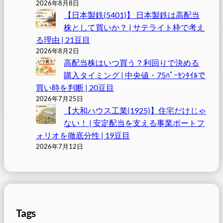
2026年8月8日
【日本製鉄(5401)】 日本製鉄は高配当
株として買いか？ | サテライト枠で考え
る理由 | 21豆目
2026年8月2日
高配当株はいつ買う？利回りで決める
購入タイミング | 中央値・75ﾊﾟｰｾﾝﾀｲﾙで
買い時を判断 | 20豆目
2026年7月25日
【大和ハウス工業(1925)】住宅だけじゃ
ない！ | 安定配当を支える事業ポートフ
ォリオを徹底分性 | 19豆目
2026年7月12日
Tags