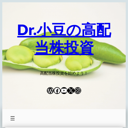
内
容
を
Dr.小豆の高配
ス
キ
当株投資
ッ
プ
高配当株投資を始めよう！
WordPress
Facebook
YouTube
X
Instagram