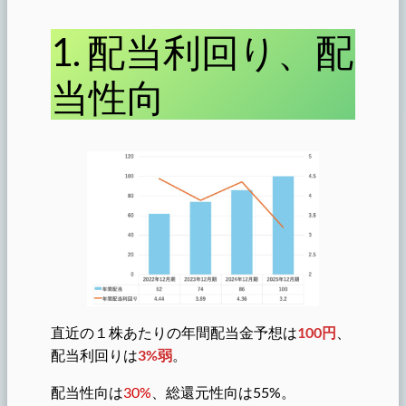
1. 配当利回り、配
当性向
直近の１株あたりの年間配当金予想は
100円
、
配当利回りは
3%弱
。
配当性向は
30%
、総還元性向は55%。