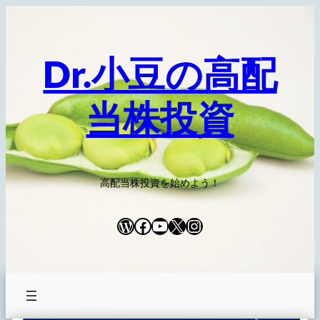
内
容
を
Dr.小豆の高配
ス
キ
当株投資
ッ
プ
高配当株投資を始めよう！
WordPress
Facebook
YouTube
X
Instagram