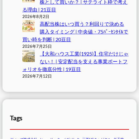
株として買いか？ | サテライト枠で考え
る理由 | 21豆目
2026年8月2日
高配当株はいつ買う？利回りで決める
購入タイミング | 中央値・75ﾊﾟｰｾﾝﾀｲﾙで
買い時を判断 | 20豆目
2026年7月25日
【大和ハウス工業(1925)】住宅だけじゃ
ない！ | 安定配当を支える事業ポートフ
ォリオを徹底分性 | 19豆目
2026年7月12日
Tags