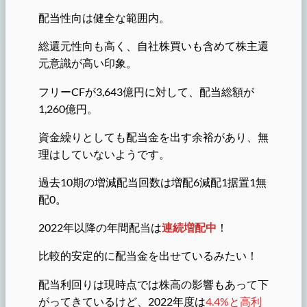
配当性向は健全な範囲内。
総還元性向も高く、自社株買いも含めて株主還
元意識が高い印象。
フリーCFが3,643億円に対して、配当総額が
1,260億円。
資金繰りとしても配当金を出す余裕があり、無
理はしていないようです。
過去10期の増減配当回数は増配6減配1据置1無
配0。
2022年以降の年間配当は
連続増配中
！
比較的安定的に配当金を出せているみたい！
配当利回りは現時点では株高の影響もあって下
がってきているけど、2022年度は
4.4%と高利