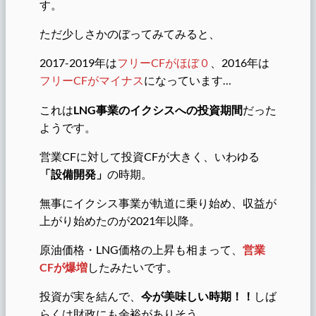
す。
ただ少しさかのぼってみてみると、
2017-2019年は
フリーCFがほぼ０
、2016年は
フリーCFがマイナス
になっています…
これは
LNG事業のイクシスへの投資期間
だった
ようです。
営業CFに対して投資CFが大きく、いわゆる
「設備開発」
の時期。
無事にイクシス事業が軌道に乗り始め、収益が
上がり始めたのが2021年以降。
原油価格・LNG価格の上昇も相まって、
営業
CFが爆増
したみたいです。
投資が実を結んで、
今が美味しい時期！！
しば
らくは財政にも余裕がありそう。