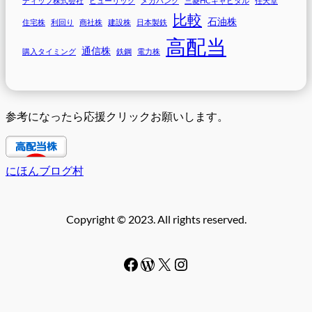
ディップ株式会社
ヒューリック
メガバンク
三菱HCキャピタル
任天堂
比較
石油株
住宅株
利回り
商社株
建設株
日本製鉄
高配当
通信株
購入タイミング
鉄鋼
電力株
参考になったら応援クリックお願いします。
にほんブログ村
Copyright © 2023. All rights reserved.
Facebook
WordPress
#
Instagram