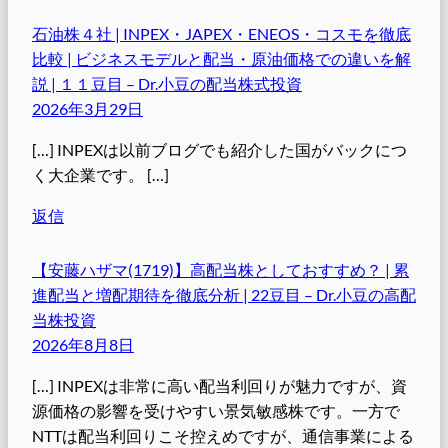
石油株４社 | INPEX・JAPEX・ENEOS・コスモを徹底
比較 | ビジネスモデルと配当・原油価格での違いを解
説 | １１豆目 – Dr.小豆の配当株式投資
2026年3月29日
[…] INPEXは以前ブログでも紹介した国がバックにつ
く大企業です。 […]
返信
【安藤ハザマ(1719)】高配当株としておすすめ？ | 累
進配当と増配期待を徹底分析 | 22豆目 – Dr.小豆の高配
当株投資
2026年8月8日
[…] INPEXは非常に高い配当利回りが魅力ですが、資
源価格の影響を受けやすい景気敏感株です。一方で
NTTは配当利回りこそ控えめですが、通信事業による