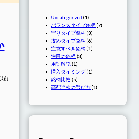
Uncategorized
(1)
バランスタイプ銘柄
(7)
守りタイプ銘柄
(3)
攻めタイプ銘柄
(6)
か
注意すべき銘柄
(1)
注目の銘柄
(3)
用語解説
(1)
購入タイミング
(1)
以前
銘柄比較
(5)
高配当株の選び方
(1)