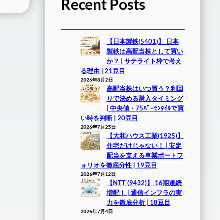
Recent Posts
【日本製鉄(5401)】 日本
製鉄は高配当株として買い
か？ | サテライト枠で考え
る理由 | 21豆目
2026年8月2日
高配当株はいつ買う？利回
りで決める購入タイミング
| 中央値・75ﾊﾟｰｾﾝﾀｲﾙで買
い時を判断 | 20豆目
2026年7月25日
【大和ハウス工業(1925)】
住宅だけじゃない！ | 安定
配当を支える事業ポートフ
ォリオを徹底分性 | 19豆目
2026年7月12日
【NTT (9432)】 16期連続
増配！ | 通信インフラの実
力を徹底分析 | 18豆目
2026年7月4日