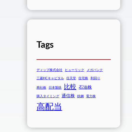
Tags
ディップ株式会社
ヒューリック
メガバンク
三菱HCキャピタル
任天堂
住宅株
利回り
比較
石油株
商社株
日本製鉄
通信株
購入タイミング
鉄鋼
電力株
高配当